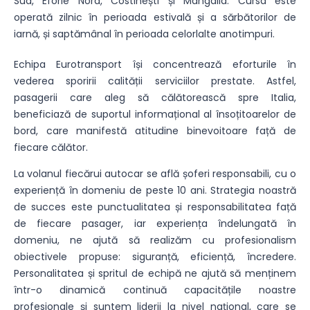
Sud, Eforie Nord, Costinești și Mangalia. Cursa este
operată zilnic în perioada estivală și a sărbătorilor de
iarnă, și saptămânal în perioada celorlalte anotimpuri.
Echipa Eurotransport își concentrează eforturile în
vederea sporirii calității serviciilor prestate. Astfel,
pasagerii care aleg să călătorească spre Italia,
beneficiază de suportul informațional al însoțitoarelor de
bord, care manifestă atitudine binevoitoare față de
fiecare călător.
La volanul fiecărui autocar se află șoferi responsabili, cu o
experiență în domeniu de peste 10 ani. Strategia noastră
de succes este punctualitatea și responsabilitatea față
de fiecare pasager, iar experiența îndelungată în
domeniu, ne ajută să realizăm cu profesionalism
obiectivele propuse: siguranță, eficiență, încredere.
Personalitatea și spritul de echipă ne ajută să menținem
într-o dinamică continuă capacitățile noastre
profesionale și suntem liderii la nivel național, care se