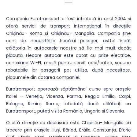
Compania Eurotransport a fost înființată în anul 2004 și
oferă servicii de transport internațional în direcțiile
Chișinău- Roma și Chișinău- Mangalia. Compania ține
cont de necesitățile fiecărui pasager, astfel încât
călătoria în autocarele noastre să fie mai mult decât
plăcută. Fiecare autocar este dotat cu prize electrice,
conexiune WI-FI, masă pentru servit ceai/cafea, scaune
rabatabile iar pasagerii pot utiliza, după necesitate,
plapumele din dotarea companiei.
Eurotransport operează săptămânal curse spre orașele
Italiei – Veneția, Vicenza, Parma, Reggio Emilia, Carpi,
Bologna, Rimini, Roma, totodată, dacă călătoriți cu
Eurotransport, puteți vizita România, Ungaria și Slovenia.
O altă direcție de deplasare este Chișinău- Mangalia cu
trecere prin orașele Huși, Bărlad, Brăila, Constanța, Eforie