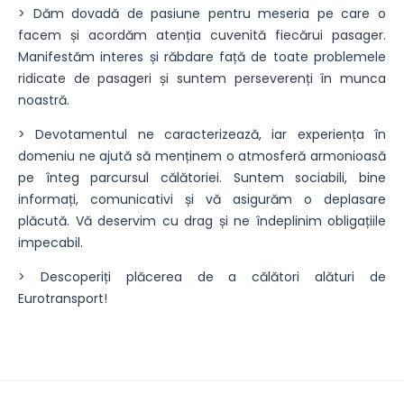
> Dăm dovadă de pasiune pentru meseria pe care o
facem și acordăm atenția cuvenită fiecărui pasager.
Manifestăm interes și răbdare față de toate problemele
ridicate de pasageri și suntem perseverenți în munca
noastră.
> Devotamentul ne caracterizează, iar experiența în
domeniu ne ajută să menținem o atmosferă armonioasă
pe înteg parcursul călătoriei. Suntem sociabili, bine
informați, comunicativi și vă asigurăm o deplasare
plăcută. Vă deservim cu drag și ne îndeplinim obligațiile
impecabil.
> Descoperiți plăcerea de a călători alături de
Eurotransport!