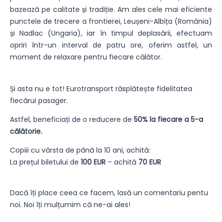
bazează pe calitate și tradiție. Am ales cele mai eficiente
punctele de trecere a frontierei, Leușeni-Albița (România)
și Nadlac (Ungaria), iar în timpul deplasării, efectuam
opriri într-un interval de patru ore, oferim astfel, un
moment de relaxare pentru fiecare călător.
Și asta nu e tot! Eurotransport răsplătește fidelitatea
fiecărui pasager.
Astfel, beneficiați de o reducere de
50% la fiecare a 5-a
călătorie.
Copiii cu vârsta de până la 10 ani, achită:
La prețul biletului de
100 EUR
– achită
70 EUR
Dacă îți place ceea ce facem, lasă un comentariu pentu
noi. Noi îți mulțumim că ne-ai ales!